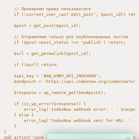
    // Проверяем права пользователя

    if (!current_user_can('edit_post', $post_id)) retur
    $post = get_post($post_id);

    // Отправляем только для опубликованных постов

    if ($post->post_status !== 'publish') return;

    $url = get_permalink($post_id);

    if (!$url) return;

    $api_key = 'ВАШ_КЛЮЧ_API_INDEXNOW';

    $endpoint = 'https://api.indexnow.org/indexnow?url
    $response = wp_remote_get($endpoint);

    if (is_wp_error($response)) {

        error_log('IndexNow webhook error: ' . $respons
    } else {

        error_log('IndexNow webhook sent for URL: ' . $
    }

}

×
add_action('save_post', 'indexnowsu_send_url_to_indexn