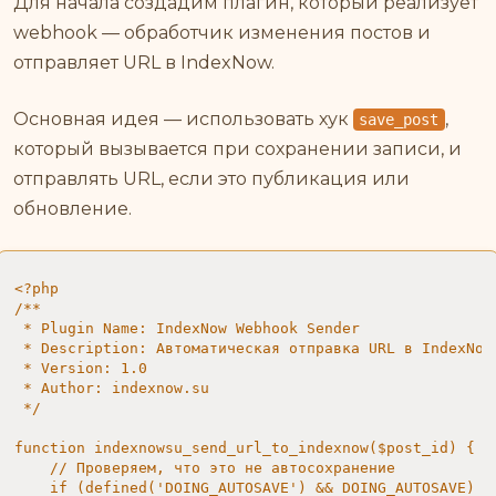
Для начала создадим плагин, который реализует
webhook — обработчик изменения постов и
отправляет URL в IndexNow.
Основная идея — использовать хук
,
save_post
который вызывается при сохранении записи, и
отправлять URL, если это публикация или
обновление.
<?php

/**

 * Plugin Name: IndexNow Webhook Sender

 * Description: Автоматическая отправка URL в IndexNow
 * Version: 1.0

 * Author: indexnow.su

 */

function indexnowsu_send_url_to_indexnow($post_id) {

    // Проверяем, что это не автосохранение

    if (defined('DOING_AUTOSAVE') && DOING_AUTOSAVE) re