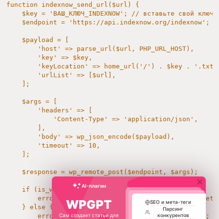
function indexnow_send_url($url) {

    $key = 'ВАШ_КЛЮЧ_INDEXNOW'; // вставьте свой ключ

    $endpoint = 'https://api.indexnow.org/indexnow';

    $payload = [

        'host' => parse_url($url, PHP_URL_HOST),

        'key' => $key,

        'keyLocation' => home_url('/') . $key . '.txt',
        'urlList' => [$url],

    ];

    $args = [

        'headers' => [

            'Content-Type' => 'application/json',

        ],

        'body' => wp_json_encode($payload),

        'timeout' => 10,

    ];

    $response = wp_remote_post($endpoint, $args);

×
AI-плагин
    if (is_wp_error($response)) {

        error_log('IndexNow error: ' . $response->get_e
WPGPT
    } else {

Парсинг
Сам создает статьи для
конкурентов
        error_log('IndexNow sent for URL: ' . $url);
