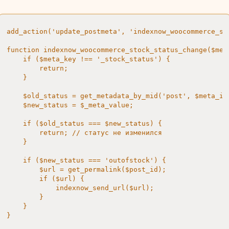
add_action('update_postmeta', 'indexnow_woocommerce_sto
function indexnow_woocommerce_stock_status_change($met
    if ($meta_key !== '_stock_status') {

        return;

    }

    $old_status = get_metadata_by_mid('post', $meta_id)
    $new_status = $_meta_value;

    if ($old_status === $new_status) {

        return; // статус не изменился

    }

    if ($new_status === 'outofstock') {

        $url = get_permalink($post_id);

        if ($url) {

            indexnow_send_url($url);

        }

    }

}
