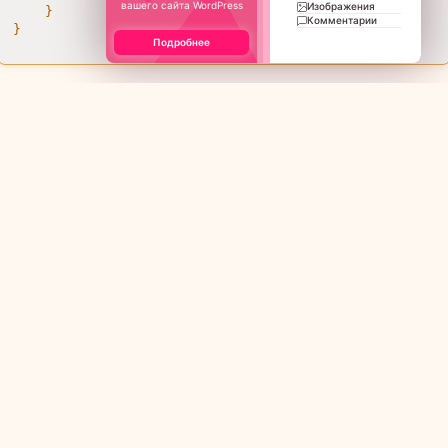
вашего сайта WordPress
Изображения
    }

Комментарии
}
Подробнее
Обратите внимание, что необходимо создать в
корне сайта файл
с
ВАШ_КЛЮЧ_INDEXNOW.txt
содержимым ключа для верификации на
стороне IndexNow.
Проверка результата после
внедрения
Для проверки работы решения выполните
следующие шаги:
Измените статус наличия товара в админке