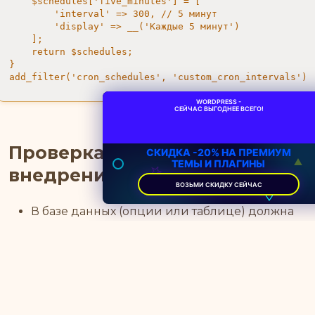
    $schedules['five_minutes'] = [

        'interval' => 300, // 5 минут

        'display' => __('Каждые 5 минут')

    ];

    return $schedules;

}

add_filter('cron_schedules', 'custom_cron_intervals');
WORDPRESS -
СЕЙЧАС ВЫГОДНЕЕ ВСЕГО!
Проверка результата после
СКИДКА -20% НА ПРЕМИУМ
ТЕМЫ И ПЛАГИНЫ
внедрения
ВОЗЬМИ СКИДКУ СЕЙЧАС
В базе данных (опции или таблице) должна
постепенно уменьшаться очередь URL после
выполнения Cron-задачи.
В логах сервера и WordPress не должно быть
ошибок 429 и сетевых таймаутов, связанных с
IndexNow.