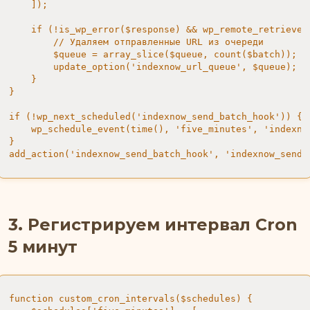
    ]);

    if (!is_wp_error($response) && wp_remote_retrieve_
        // Удаляем отправленные URL из очереди

        $queue = array_slice($queue, count($batch));

        update_option('indexnow_url_queue', $queue);

    }

}

if (!wp_next_scheduled('indexnow_send_batch_hook')) {

    wp_schedule_event(time(), 'five_minutes', 'indexnow
}

add_action('indexnow_send_batch_hook', 'indexnow_send_
3. Регистрируем интервал Cron
5 минут
function custom_cron_intervals($schedules) {
