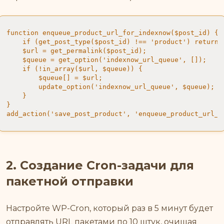
function enqueue_product_url_for_indexnow($post_id) {

    if (get_post_type($post_id) !== 'product') return;

    $url = get_permalink($post_id);

    $queue = get_option('indexnow_url_queue', []);

    if (!in_array($url, $queue)) {

        $queue[] = $url;

        update_option('indexnow_url_queue', $queue);

    }

}

add_action('save_post_product', 'enqueue_product_url_f
2. Создание Cron-задачи для
пакетной отправки
Настройте WP-Cron, который раз в 5 минут будет
отправлять URL пакетами по 10 штук, очищая