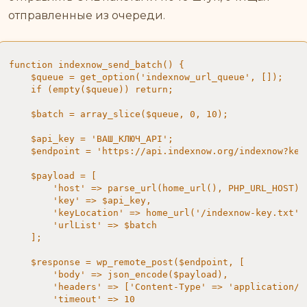
отправленные из очереди.
function indexnow_send_batch() {

    $queue = get_option('indexnow_url_queue', []);

    if (empty($queue)) return;

    $batch = array_slice($queue, 0, 10);

    $api_key = 'ВАШ_КЛЮЧ_API';

    $endpoint = 'https://api.indexnow.org/indexnow?key=
    $payload = [

        'host' => parse_url(home_url(), PHP_URL_HOST),

        'key' => $api_key,

        'keyLocation' => home_url('/indexnow-key.txt'),
        'urlList' => $batch

    ];

    $response = wp_remote_post($endpoint, [

        'body' => json_encode($payload),

        'headers' => ['Content-Type' => 'application/js
        'timeout' => 10
