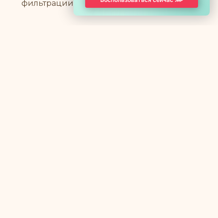
фильтрации URL.
2. Rank Math SEO
Популярный SEO-плагин Rank Math с версии
4.2+ поддерживает интеграцию с IndexNow. Это
удобно, если вы уже используете Rank Math для
SEO, — достаточно просто включить опцию в
настройках.
Плюсы:
Интеграция с другими SEO-функциями.
Удобный интерфейс.
Минусы: