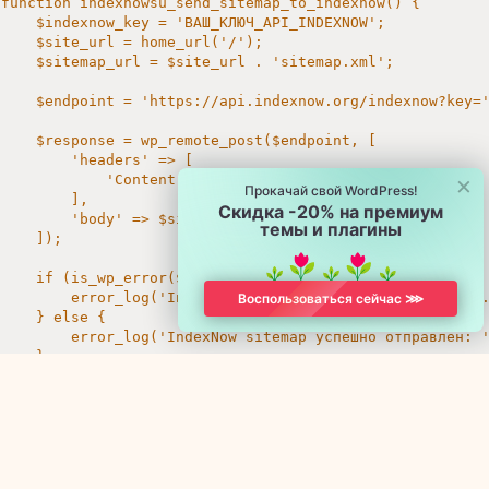
function indexnowsu_send_sitemap_to_indexnow() {

    $indexnow_key = 'ВАШ_КЛЮЧ_API_INDEXNOW';

    $site_url = home_url('/');

    $sitemap_url = $site_url . 'sitemap.xml';

    $endpoint = 'https://api.indexnow.org/indexnow?key='
    $response = wp_remote_post($endpoint, [

        'headers' => [

×
            'Content-Type' => 'text/plain',

Прокачай свой WordPress!
        ],

Скидка -20% на премиум
        'body' => $sitemap_url

темы и плагины
    ]);

    if (is_wp_error($response)) {

        error_log('IndexNow sitemap отправка ошибка: ' .
Воспользоваться сейчас ⋙
    } else {

        error_log('IndexNow sitemap успешно отправлен: '
    }

}

add_action('save_post', 'indexnowsu_send_sitemap_to_ind