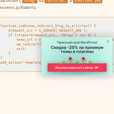
записей с
на
, в
/blog/
/articles/
functions.php
можно добавить:
function indexnow_redirect_blog_to_articles() {

    $request_uri = $_SERVER['REQUEST_URI'];

    if (strpos($request_uri, '/blog/') === 0) {

×
        $new_url = str_replace('/blog/', '/articles/', $
Прокачай свой WordPress!
        wp_redirect(home_url($new_url), 301);

Скидка -20% на премиум
        exit;

темы и плагины
    }

}

add_action('template_redirect', 'indexnow_redirect_blog
Воспользоваться сейчас ⋙
Обновление внутренних ссылок
и меню после изменения URL