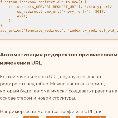
function indexnow_redirect_old_to_new() {

    if (strpos($_SERVER['REQUEST_URI'], '/staryj-url/') 
        wp_redirect(home_url('/novyj-url/'), 301);

        exit;

    }

}

add_action('template_redirect', 'indexnow_redirect_old_
Автоматизация редиректов при массовом
изменении URL
Если меняется много URL, вручную создавать
редиректы неудобно. Можно написать скрипт,
который будет автоматически создавать правила на
основе старой и новой структуры.
Например, если меняется префикс в URL для