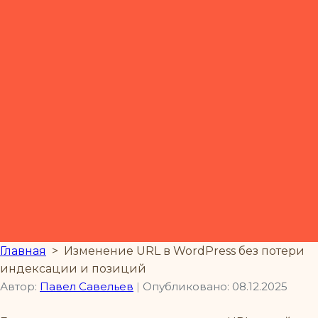
Главная
>
Изменение URL в WordPress без потери
индексации и позиций
Автор:
Павел Савельев
|
Опубликовано: 08.12.2025