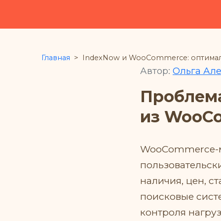
Главная
>
IndexNow и WooCommerce: оптималь
Автор:
Ольга Ал
Проблема
из WooC
WooCommerce-ма
пользовательск
наличия, цен, с
поисковые сист
контроля нагру