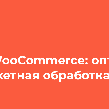
WooCommerce: оп
кетная обработк