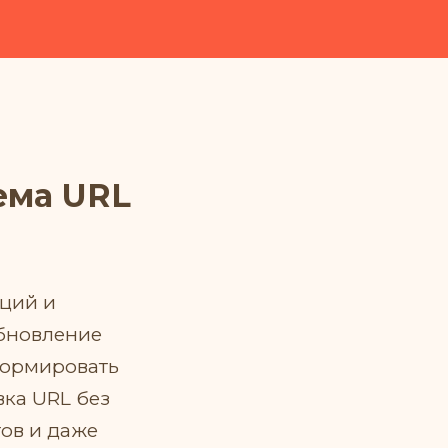
ема URL
ций и
обновление
формировать
вка URL без
ов и даже