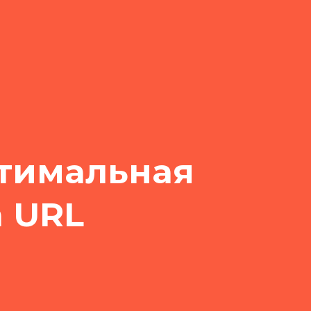
тимальная
а URL